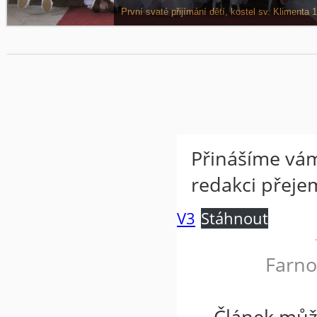
Víkend dětí z náboženství na faře v Odoleně Vodě, 
První svaté přijímání dětí, kostel sv. Klimenta 1
Přinášíme vám
redakci přeje
V3
Stáhnout
Farno
Článek můž