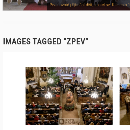
Víkend dětí z náboženství na faře v Odoleně Vodě, 
IMAGES TAGGED "ZPEV"