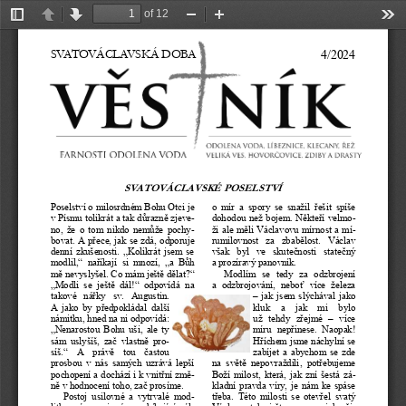
of 12
Toggle
Previous
Next
Zoom
Zoom
Too
Sidebar
Out
In
SVATOVÁCLAVSK
Á DOBA
 4/2024
SVATOVÁCLAVSKÉ POSEL
STVÍ
Poselství o milosrdném Bohu Otci je 
o  mír  a  spory  se  snažil  řešit  spíše 
v
Písmu tolikrát a tak důrazně zjeve-
dohodou než bojem. Někteří velmo-
no,  že  o  tom  nikdo  nemůže  pochy-
ži ale měli Václavovu mírnost a mí-
bovat. A přece, jak se zdá, odporuje 
rumilovnost  za  zbabělost.  Václav 
denní  zkušenosti. „Kolikrát jsem  se 
však  byl  ve  skutečnosti  statečný 
modlil,“  naříkají  si  mnozí,  „a  Bůh 
a prozíravý panovník. 
mě nevyslyšel. Co mám ještě dělat?“ 
Modlím  se  tedy  za  odzbrojení 
„Modli  se  ještě  dál!“  odpovídá  na 
a  odzbrojování,  neboť  více  železa 
takové  nářky  sv.  Augustin. 
–
 jak jsem slýchával jako 
A  jako  by  předpokládal  další 
kluk   a   jak   mi   bylo 
námitku, hned na ni odpovídá: 
už  tehdy  zřejmé 
–
  více 
„Nenarostou  Bohu uši,  ale  ty 
míru  nepřinese.  Naopak! 
sám  uslyšíš,  zač  vlastně  pro-
Hříchem jsme náchylní se 
síš.“  A  právě  tou  častou 
zabíjet a abychom se zde 
prosbou  v
nás  samých  uzrává  lepší 
na  světě  nepovraždili,  potřebujeme 
pochopení a dochází i k
vnitřní změ-
Boží milost, která, jak zní šestá zá-
ně v
hodnocení toho, zač prosíme.
kladní pravda víry, je nám ke spáse 
Postoj  usilovné  a  vytrvalé  mod-
třeba.  Této  milosti  se  otevřel  svatý 