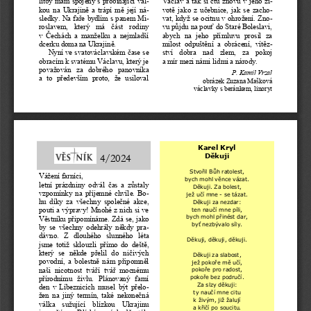
litby mám spojený s
probíhající vál-
Václav a tak si čtu znovu v
jeho ži-
kou  na  Ukrajině  a trápí  mě její ná-
votě jako  z
učebnice, jak se  zacho-
sledky. Na faře bydlím s
panem Mi-
vat, když se ocitnu v ohrožení. Zno-
roslavem,  který  má  část  rodiny 
vu půjdu na pouť do Staré Boleslavi, 
v
Čechách  a  manželku  a  nejmladší 
abych  na  jeho  přímluvu  prosil  za 
dcerku doma na Ukrajině. 
milost  odpuštění  a  obrácení,  vítěz-
Nyní ve svatováclavském čase se 
ství  dobra  nad  zlem,  za  pokoj 
obracím k
svatému Václavu, který je 
a mír mezi námi lidmi a národy.
považován  za  dobrého  panovníka 
P. Kamil Vrzal
a  to  především  proto,  že  usiloval 
obrázek Zuzana Mašková
václavky s beránkem, linoryt
Karel Kryl 
Děkuji
4/2024
Stvořil Bůh ratolest,
Vážení farníci, 
bych mohl věnce vázat.
letní  prázdniny  odvál  čas  a  zůstaly 
Děkuji. Za bolest,
vzpomínky  na  příjemné  chvíle.  Bo-
jež učí mne 
-
 se tázat.
hu  díky  za  všechny  společné  akce, 
Děkuji za nezdar:
ten naučí mne píli,
pouti a výpravy! Mnohé z
nich si ve 
bych mohl přinést dar,
Věstníku připomínáme. Zdá se, jako 
byť nezbývalo síly.
by  se  všechny  odehrály  někdy  pra-
dávno.  Z
dlouhého  slunného  léta 
Děkuji, děkuji, děkuji.
jsme  totiž  sklouzli  přímo  do  deště, 
který  se  někde  přelil  do  ničivých 
Děkuji za slabost,
povodní,  a  bolestně  nám  připomněl 
jež pokoře mě učí,
naši  nicotnost  tváří  tvář  mocnému 
pokoře pro radost,
pokoře bez područí.
přírodnímu  živlu.  Plánovaný  farní 
Za slzy děkuji:
den  v
Líbeznicích  musel  být  přelo-
ty naučí mne citu
žen  na  jiný  termín,  také  nekonečná 
k živým, již žalují
válka  sužující  blízkou  Ukrajinu 
a křičí po soucitu.