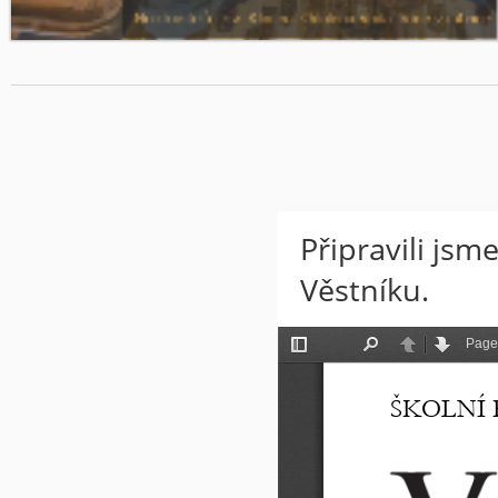
Noc kostelů - sv. Kliment Odolena Voda. Více v rubrice:
Připravili jsm
Věstníku.