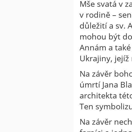
Mše svatá v z
v rodině – sen
důležití a sv.
mohou být do
Annám a také 
Ukrajiny, její
Na závěr boho
úmrtí Jana Bla
architekta té
Ten symbolizuj
Na závěr nechy