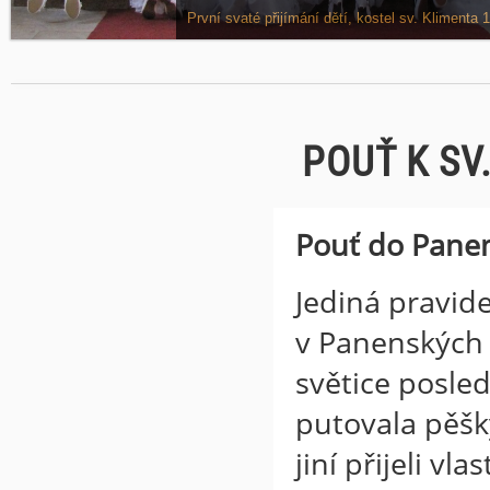
Víkend dětí z náboženství na faře v Odoleně Vodě, 
První svaté přijímání dětí, kostel sv. Klimenta 1
POUŤ K S
Pouť do Pane
Jediná pravid
v Panenských 
světice posle
putovala pěšk
jiní přijeli v