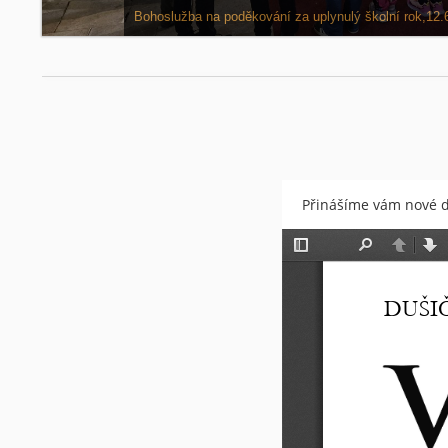
Noc kostelů - sv. Kliment Odolena Voda. Více v rub
Přinášíme vám nové du