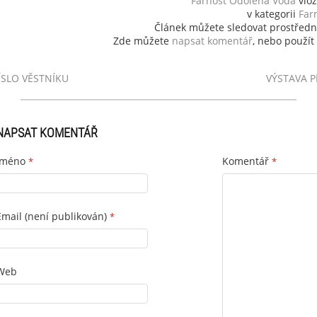
Farnost Odolena Voda
vlož
v kategorii
Far
Článek můžete sledovat prostřed
Zde můžete
napsat komentář
, nebo použít
ÍSLO VĚSTNÍKU
VÝSTAVA 
NAPSAT KOMENTÁŘ
Jméno
Komentář
*
*
Email (není publikován)
*
Web