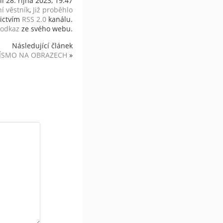
il 28. října 2023, 19:47
ní věstník
,
Již proběhlo
nictvím
RSS 2.0
kanálu.
odkaz
ze svého webu.
Následující článek
PÍSMO NA OBRAZECH
»