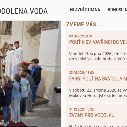
HLAVNÍ STRANA
BOHOSLU
ZVEME VÁS ...
09.08.2026, 9:00
POUŤ K SV. VAVŘINCI DO VEL
V neděli 9. srpna 2026 jste srd
do Veliké Vsi, kde bude v 9:00
vychází v 7:30 od kostela sv. 
sv. Klimenta není tuto neděli
22.08.2026, 18:00
FARNÍ POUŤ NA SVATOU A
V sobotu 22. srtpna 2026 se 
Makovou Horu. Jste srdečně zv
31.12.2026, 10:32
ZVONY PRO VODOLKU
Naše iniciativa usiluje o to, ab