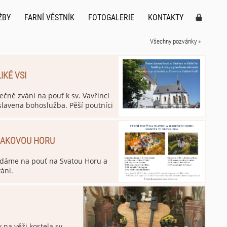
ŽBY
FARNÍ VĚSTNÍK
FOTOGALERIE
KONTAKTY
Všechny pozvánky »
IKÉ VSI
ečně zváni na pouť k sv. Vavřinci
 slavena bohoslužba. Pěší poutníci
Klimenta v Odoleně Vodě. V kostele
 slavena bohoslužba.
 MAKOVOU HORU
vydáme na pouť na Svatou Horu a
áni.
y na věži kostela sv.