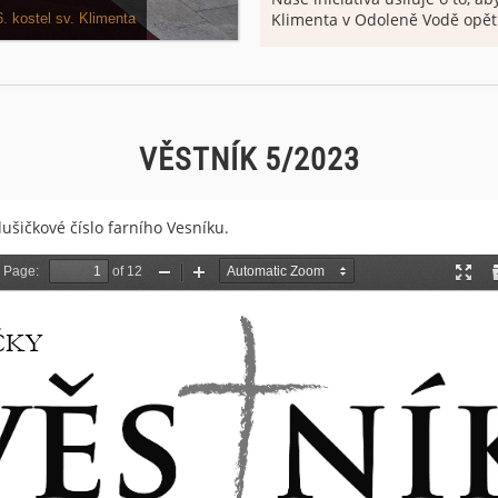
Klimenta v Odoleně Vodě opět
rice: Již proběhlo
souzvuku. Původní trojce zvo
nacisty roku 1942 a použita pr
válce byl z Hamburku přivezen
zvon. Zvonař pan Rudolf Man
zvony, jejichž tóny by s naším 
VĚSTNÍK 5/2023
šičkové číslo farního Vesníku.