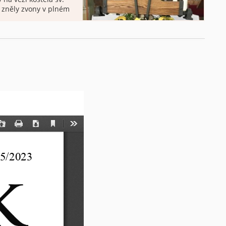
 zněly zvony v plném
nů byla odvezena
o vojenské účely a po
 jako náhrada jiný
oušek nám navrhl
stávajícím […]