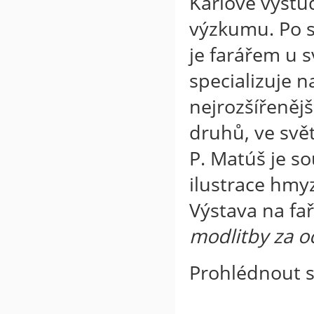
Karlově vystu
výzkumu. Po s
je farářem u s
specializuje 
nejrozšířenějš
druhů, ve svě
P. Matúš je s
ilustrace hmy
Výstava na fa
modlitby za o
Prohlédnout si