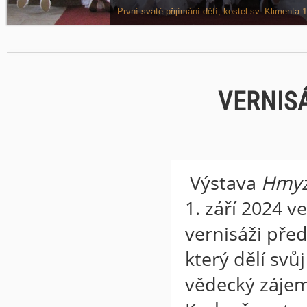
Víkend dětí z náboženství na faře v Odoleně Vodě, 
První svaté přijímání dětí, kostel sv. Klimenta 1
VERNIS
Výstava
Hmyz 
1. září 2024 v
vernisáži před
který dělí svů
vědecký zájem 