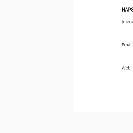
NAP
Jmén
Email
Web