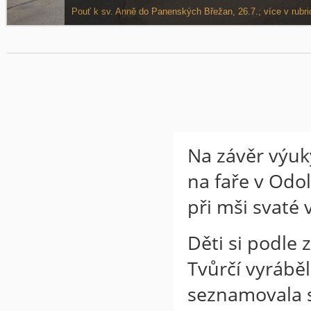
Senioři shromážděni kolem oltáře. Pouť k sv. Anně; více v rub
Pouť k sv. Anně do Panenských Břežan, 26.7.; více v rubric
Na závěr výuk
na faře v Odo
při mši svaté 
Děti si podle 
Tvůrčí vyrábě
seznamovala s