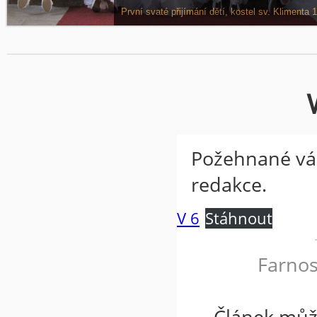
Víkend dětí z náboženství na faře v Odoleně Vodě, 
První svaté přijímání dětí, kostel sv. Klimenta 1
Požehnané ván
redakce.
V 6
Stáhnout
Farno
Článek můž