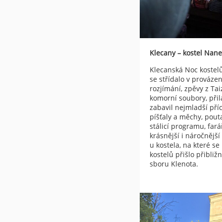
Klecany – kostel Nan
Klecanská Noc kostelů
se střídalo v prováze
rozjímání, zpěvy z Ta
komorní soubory, přil
zabavil nejmladší pří
píšťaly a měchy, pouta
stálicí programu, fa
krásnější i náročnějš
u kostela, na které se
kostelů přišlo přibli
sboru Klenota.