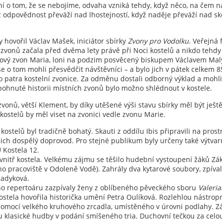
í o tom, že se nebojíme, odvaha vzniká tehdy, když něco, na čem n
odpovědnost převáží nad lhostejností, když naděje převáží nad ske
hovořil Václav Mašek, iniciátor sbírky
Zvony pro Vodolku
. Veřejná 
zvonů začala před dvěma lety právě při Noci kostelů a nikdo tehdy 
ový zvon Maria, loni na podzim posvěcený biskupem Václavem Mal
 se o tom mohli přesvědčit návštěvníci – a bylo jich v pátek celkem 8
o patra kostelní zvonice. Za odměnu dostali odborný výklad a moh
pohnuté historii místních zvonů bylo možno shlédnout v kostele.
vonů, větší Klement, by díky utěšené výši stavu sbírky měl být ještě
 kostelů by měl viset na zvonici vedle zvonu Marie.
ostelů byl tradičně bohatý. Skauti z oddílu Ibis připravili na prost
jich dospělý doprovod. Pro stejné publikum byly určeny také výtva
 Kostela 12.
nitř kostela. Velkému zájmu se těšilo hudební vystoupení žáků Zá
o pracoviště v Odoleně Vodě). Zahrály dva kytarové soubory, zpíva
ladyková.
ho repertoáru zazpívaly ženy z oblíbeného pěveckého sboru
Valeri
kostela hovořila historička umění Petra Oulíková. Rozlehlou nástrop
omocí velkého kruhového zrcadla, umístěného v úrovni podlahy. Zá
tu klasické hudby v podání smíšeného tria. Duchovní tečkou za celo