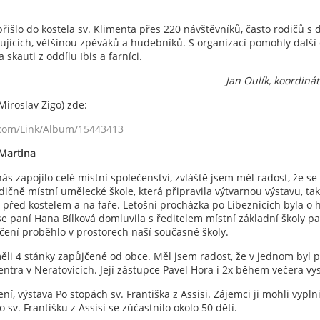
přišlo do kostela sv. Klimenta přes 220 návštěvníků, často rodičů s
kujících, většinou zpěváků a hudebníků. S organizací pomohly další č
 skauti z oddílu Ibis a farníci.
Jan Oulík, koordin
Miroslav Zigo) zde:
.com/Link/Album/15443413
 Martina
ás zapojilo celé místní společenství, zvláště jsem měl radost, že se 
radičně místní umělecké škole, která připravila výtvarnou výstavu, ta
 před kostelem a na faře. Letošní procházka po Líbeznicích byla o his
se paní Hana Bílková domluvila s ředitelem místní základní školy 
čení proběhlo v prostorech naší současné školy.
li 4 stánky zapůjčené od obce. Měl jsem radost, že v jednom byl 
ntra v Neratovicích. Její zástupce Pavel Hora i 2x během večera vys
ní, výstava Po stopách sv. Františka z Assisi. Zájemci ji mohli vyplni
o sv. Františku z Assisi se zúčastnilo okolo 50 dětí.