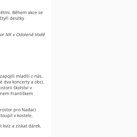
 dětmi. Během akce se
tyři desítky
átor NK v Odoleně Vodě
zapojili mladší z nás.
ké dva koncerty a obci.
torii školství v
panem Františkem
prostor pro Nadaci
toupil v kostele.
t kvíz a získat dárek.