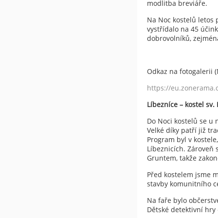
modlitba breviáře.
Na Noc kostelů letos 
vystřídalo na 45 účin
dobrovolníků, zejména
Odkaz na fotogalerii (
https://eu.zonerama
Líbezníce – kostel sv.
Do Noci kostelů se u n
Velké díky patří již t
Program byl v kostele,
Líbeznicích. Zároveň 
Gruntem, takže zakon
Před kostelem jsme mě
stavby komunitního ce
Na faře bylo občerstve
Dětské detektivní hry 