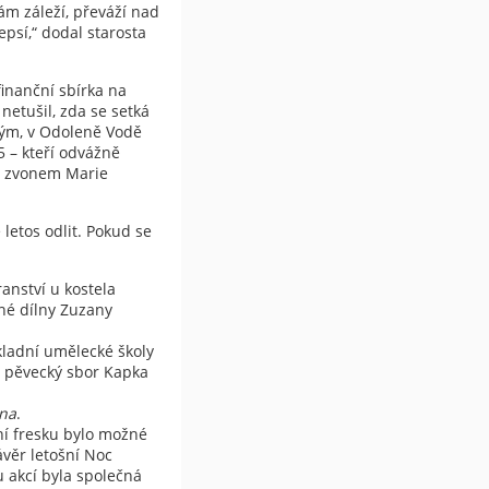
ám záleží, převáží nad
psí,“ dodal starosta
finanční sbírka na
netušil, zda se setká
ým, v Odoleně Vodě
5 – kteří odvážně
li zvonem Marie
 letos odlit. Pokud se
ranství u kostela
rné dílny Zuzany
kladní umělecké školy
l pěvecký sbor Kapka
ana
.
ní fresku bylo možné
věr letošní Noc
u akcí byla společná