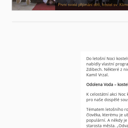
Víkend dětí z náboženství na faře v Odoleně V
Do letošní Noci koste
nabídly vlastní progra
Zdibech. Některé z nic
Kamil Vrzal.
Odolena Voda – kostel
K celostátní akci Noc 
pro naše dospělé sous
Tématem letošního roč
člověka, kterému je u
populární. A někdy je
starosta města. „Odva