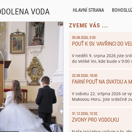
HLAVNÍ STRANA
BOHOSLU
ZVEME VÁS ...
09.08.2026, 9:00
POUŤ K SV. VAVŘINCI DO VEL
V neděli 9. srpna 2026 jste srd
do Veliké Vsi, kde bude v 9:00
vychází v 7:30 od kostela sv. 
sv. Klimenta není tuto neděli
22.08.2026, 18:00
FARNÍ POUŤ NA SVATOU A
V sobotu 22. srtpna 2026 se 
Makovou Horu. Jste srdečně zv
31.12.2026, 10:32
ZVONY PRO VODOLKU
Naše iniciativa usiluje o to, ab