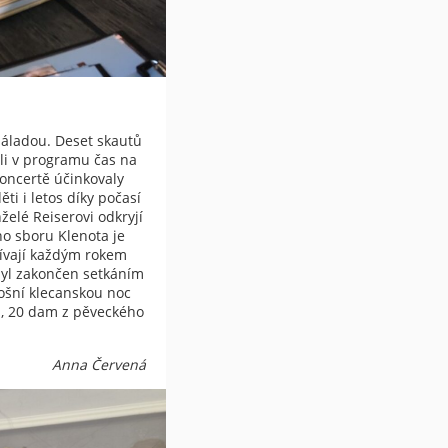
náladou. Deset skautů
ili v programu čas na
koncertě účinkovaly
ti i letos díky počasí
želé Reiserovi odkryjí
ho sboru Klenota je
pívají každým rokem
 byl zakončen setkáním
etošní klecanskou noc
UŠ, 20 dam z pěveckého
Anna Červená