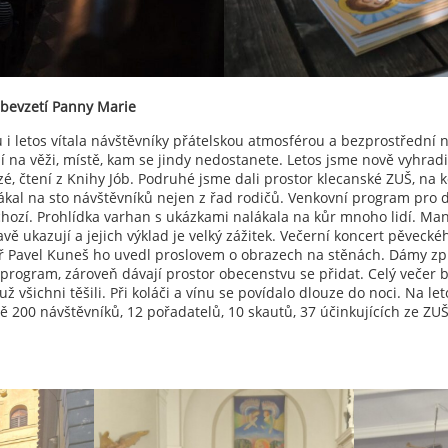
ebevzetí Panny Marie
 i letos vítala návštěvníky přátelskou atmosférou a bezprostřední 
ní na věži, místě, kam se jindy nedostanete. Letos jsme nově vyhrad
izé, čtení z Knihy Jób. Podruhé jsme dali prostor klecanské ZUŠ, na 
ákal na sto návštěvníků nejen z řad rodičů. Venkovní program pro dě
chozí. Prohlídka varhan s ukázkami nalákala na kůr mnoho lidí. Man
vě ukazují a jejich výklad je velký zážitek. Večerní koncert pěvecké
rář Pavel Kuneš ho uvedl proslovem o obrazech na stěnách. Dámy z
í program, zároveň dávají prostor obecenstvu se přidat. Celý večer
 už všichni těšili. Při koláči a vínu se povídalo dlouze do noci. Na l
žně 200 návštěvníků, 12 pořadatelů, 10 skautů, 37 účinkujících ze Z