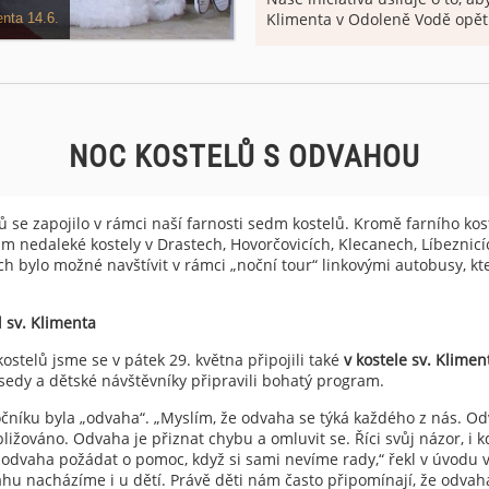
Klimenta v Odoleně Vodě opět
odě, 12.-13.6.
souzvuku. Původní trojce zvo
nacisty roku 1942 a použita pr
válce byl z Hamburku přivezen
zvon. Zvonař pan Rudolf Man
zvony, jejichž tóny by s naším 
NOC KOSTELŮ S ODVAHOU
lů se zapojilo v rámci naší farnosti sedm kostelů. Kromě farního ko
m nedaleké kostely v Drastech, Hovorčovicích, Klecanech, Líbeznicíc
h bylo možné navštívit v rámci „noční tour“ linkovými autobusy, kte
 sv. Klimenta
kostelů jsme se v pátek 29. května připojili také
v kostele sv. Klime
edy a dětské návštěvníky připravili bohatý program.
níku byla „odvaha“. „Myslím, že odvaha se týká každého z nás. Odv
bližováno. Odvaha je přiznat chybu a omluvit se. Říci svůj názor, i 
 odvaha požádat o pomoc, když si sami nevíme rady,“ řekl v úvodu v
hu nacházíme i u dětí. Právě děti nám často připomínají, že odvah