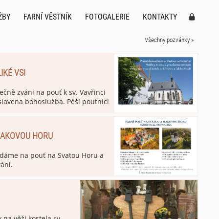
ŽBY
FARNÍ VĚSTNÍK
FOTOGALERIE
KONTAKTY
Všechny pozvánky »
IKÉ VSI
ečně zváni na pouť k sv. Vavřinci
 slavena bohoslužba. Pěší poutníci
Klimenta v Odoleně Vodě. V kostele
 slavena bohoslužba.
 MAKOVOU HORU
vydáme na pouť na Svatou Horu a
áni.
y na věži kostela sv.