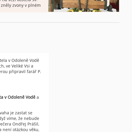
 zněly zvony v plném
nů byla odvezena
o vojenské účely a po
 jako náhrada jiný
oušek nám navrhl
stávajícím […]
stela v Odoleně Vodě
h, ve Veliké Vsi a
rou připravil farář P.
nta v Odoleně Vodě
a
aha je zastat se
když víme, že nebude
ečera Ondřej Prášil,
a není otázkou věku,