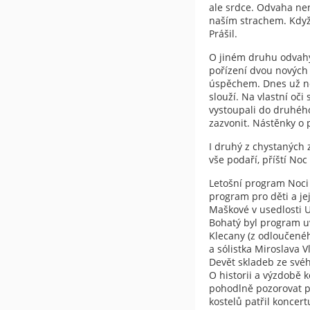
ale srdce. Odvaha nen
naším strachem. Když 
Prášil.
O jiném druhu odvahy 
pořízení dvou nových 
úspěchem. Dnes už n
slouží. Na vlastní oči
vystoupali do druhéh
zazvonit. Nástěnky o 
I druhý z chystaných z
vše podaří, příští Noc
Letošní program Noci k
program pro děti a je
Maškové v usedlosti U
Bohatý byl program uv
Klecany (z odloučenéh
a sólistka Miroslava V
Devět skladeb ze své
O historii a výzdobě 
pohodlně pozorovat p
kostelů patřil koncer